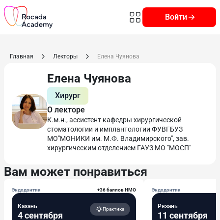
Войти
Главная
Лекторы
Елена Чуянова
Елена Чуянова
Хирург
О лекторе
К.м.н., ассистент кафедры хирургической
стоматологии и имплантологии ФУВГБУЗ
МО"МОНИКИ им. М.Ф. Владимирского", зав.
хирургическим отделением ГАУЗ МО "МОСП"
Вам может понравиться
Эндодонтия
+36 баллов НМО
Эндодонтия
Казань
Рязань
Практика
4 сентября
11 сентября