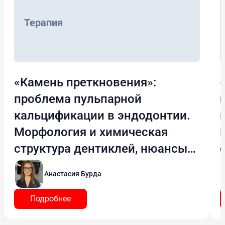
Терапия
«Камень преткновения»:
проблема пульпарной
кальцификации в эндодонтии.
Морфология и химическая
структура дентиклей, нюансы
инструментации и ирригации
Анастасия Бурда
корневого канала в условиях
облитерации.
Подробнее