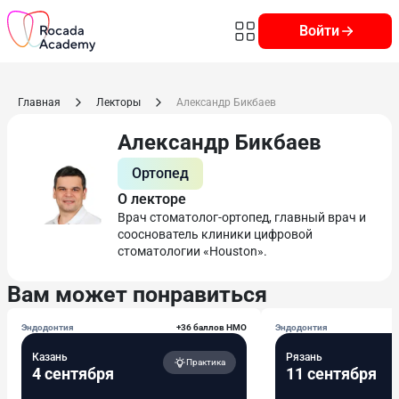
Войти
Главная
Лекторы
Александр Бикбаев
Александр Бикбаев
Ортопед
О лекторе
Врач стоматолог-ортопед, главный врач и
сооснователь клиники цифровой
стоматологии «Houston».
Вам может понравиться
Эндодонтия
+36 баллов НМО
Эндодонтия
Казань
Рязань
Практика
4 сентября
11 сентября