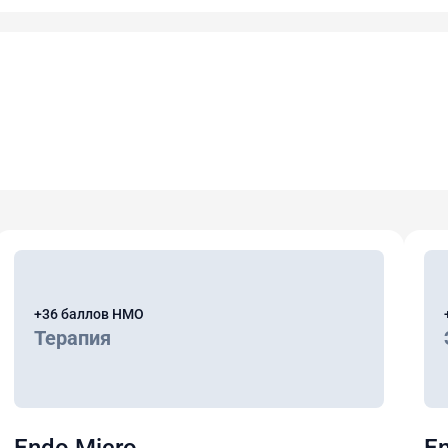
+36 баллов НМО
Терапия
Endo Micro
E