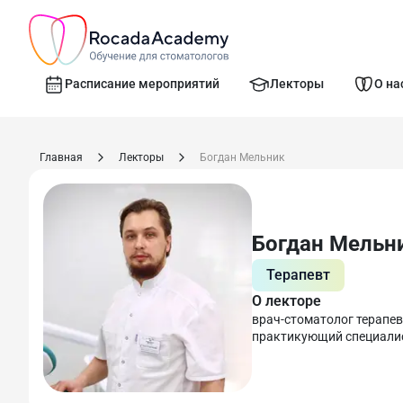
Расписание мероприятий
Лекторы
О на
Главная
Лекторы
Богдан Мельник
Богдан Мельн
Терапевт
О лекторе
врач-стоматолог терапе
практикующий специали